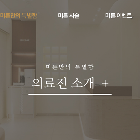
미튼만의 특별함
미튼 시술
미튼 이벤트
미튼의원 진료철학
스킨부스터
미튼 이벤트
인사말
쁘띠
의료진 소개
리프팅/탄력
미튼만의 특별함
진료안내
기미/색소/홍조
의료진 소개
+
오시는 길
여드름
모공흉터
제모
스킨케어