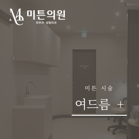
미튼 시술
여드름
+