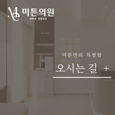
미튼만의 특별함
오시는 길
+