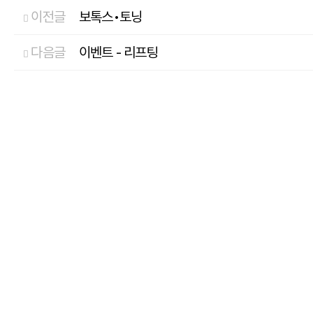
이전글
보톡스•토닝
다음글
이벤트 - 리프팅